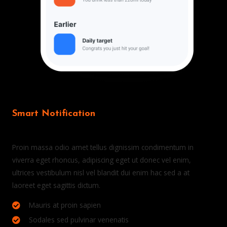
Smart Notification
Never miss your fitness routine.
Proin massa odio amet tellus dignissim condimentum in
viverra eget rhoncus, adipiscing eget ut donec vel enim,
ultrices vestibulum nisl vel blandit dui enim hac sed a at
laoreet eget sagittis dictum.
Mauris at proin sapien
Sodales sed pulvinar venenatis