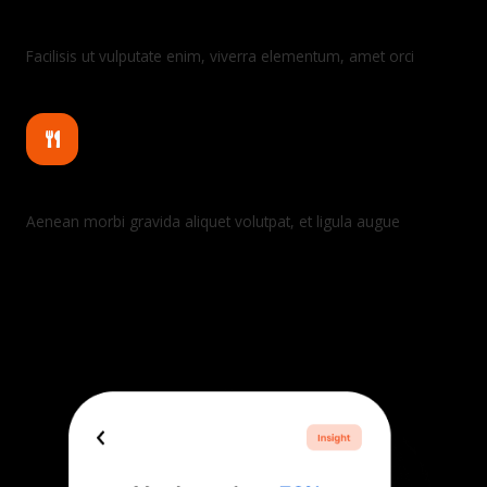
Music you love
Facilisis ut vulputate enim, viverra elementum, amet orci
Personalized diet menu
Aenean morbi gravida aliquet volutpat, et ligula augue