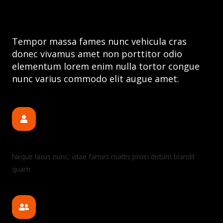
Why choose us
Tempor massa fames nunc vehicula cras
donec vivamus amet non porttitor odio
elementum lorem enim nulla tortor congue
nunc varius commodo elit augue amet.
Personalized style
Neque lacus nunc, vitae fames mattis proin dictum blandit
quam.