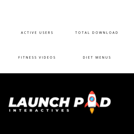
t
o
325
K+
640
K+
f
ACTIVE USERS
5
TOTAL DOWNLOAD
200
+
100
+
FITNESS VIDEOS
DIET MENUS