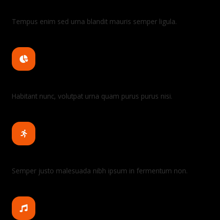
Workout with friend
Tempus enim sed urna blandit mauris semper ligula.
Tracking & progress
Habitant nunc, volutpat urna quam purus purus nisi.
Fun & competitive
Semper justo malesuada nibh ipsum in fermentum non.