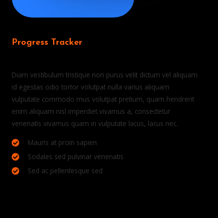
Progress Tracker
Track your progress with our app.
Diam vestibulum tristique non purus velit dictum vel aliquam
id egestas odio tortor volutpat nulla varius aliquam
vulputate commodo mus volutpat pretium, quam hendrerit
enim aliquam nisl imperdiet vivamus a, consectetur
venenatis vivamus quam in vulputate lacus, lacus nec.
Mauris at proin sapien
Sodales sed pulvinar venenatis
Sed ac pellentesque sed