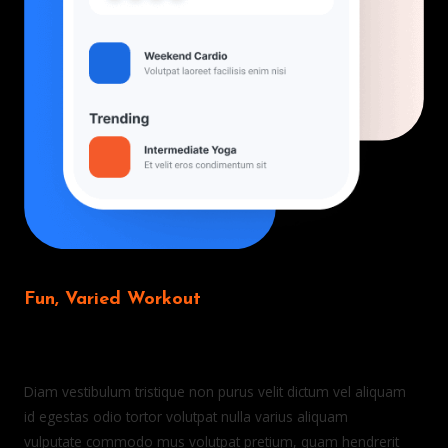
Fun, Varied Workout
Never get bored on the way to reach
your goal.
Diam vestibulum tristique non purus velit dictum vel aliquam
id egestas odio tortor volutpat nulla varius aliquam
vulputate commodo mus volutpat pretium, quam hendrerit